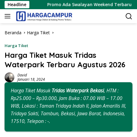
Langsung
Headline
Promo Ada Swalayan Weekend Terbaru 15 – 16 Agustus 
ke
konten
Beranda
Harga Tiket
Harga Tiket
Harga Tiket Masuk Tridas
Waterpark Terbaru Agustus 2026
David
Januari 18, 2024
Harga Tiket Masuk
Tridas Waterpark Bekasi
, HTM :
Rp25.000 – Rp30.000, Jam Buka : 07.00 WIB – 17.00
WIB, Lokasi : Taman Tridaya Indah II, Jalan Amarilis III,
Tridaya Sakti, Tambun, Bekasi, Jawa Barat, Indonesia,
17510, Telepon : -.