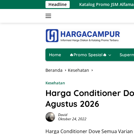
Langsung
 9 Agustus 2026
Headline
Katalog Promo JSM Alfamart Terbaru 7 –
ke
konten
Home
🔥Promo Spesial🔥
Superm
Beranda
Kesehatan
Kesehatan
Harga Conditioner D
Agustus 2026
David
Oktober 24, 2022
Harga Conditioner Dove Semua Varian 