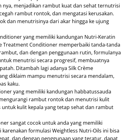
m nya, menjadikan rambut kuat dan sehat ternutrisi
egah rambut rontok, dan mengatasi kerusakan.
k dan menutrisinya dari akar hingga ke ujung
ditioner yang memiliki kandungan Nutri-Keratin
ge Treatment Conditioner memperbaiki tanda-tanda
rambut, dan dengan penggunaan rutin, formulanya
untuk menutrisi secara progresif, membuatnya
patah. Ditambah lagi adanya Silk Crème
yang diklaim mampu menutrisi secara mendalam,
as kaku.
itioner yang memiliki kandungan habbatussauda
 mengurangi rambut rontok dan menutrisi kulit
 untuk kulit kepala yang tetap sehat dan rambut
oner sangat cocok untuk anda yang memiliki
i karenakan formulasi Weightless Nutri-Oils ini bisa
epat, dan dengan penggunaan yang teratur, dapat