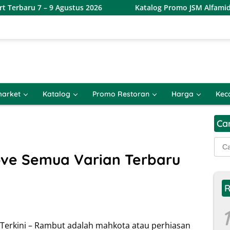
 9 Agustus 2026
Katalog Promo JSM Alfamidi Terbaru 7 – 
arket
Katalog
Promo Restoran
Harga
Kec
Ca
Cari
untu
ove Semua Varian Terbaru
R
1
Terkini – Rambut adalah mahkota atau perhiasan