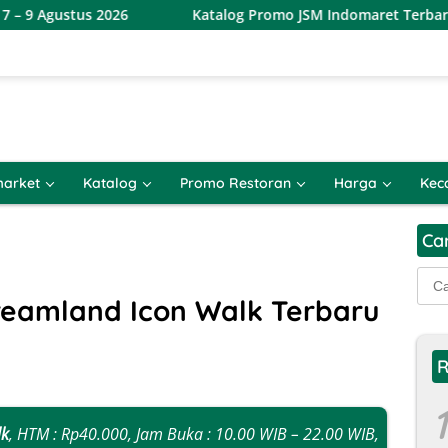
26
Katalog Promo JSM Indomaret Terbaru 7 – 9 Agustus 
arket
Katalog
Promo Restoran
Harga
Kec
Ca
Cari
untu
reamland Icon Walk Terbaru
R
1
lk
, HTM : Rp40.000, Jam Buka : 10.00 WIB – 22.00 WIB,