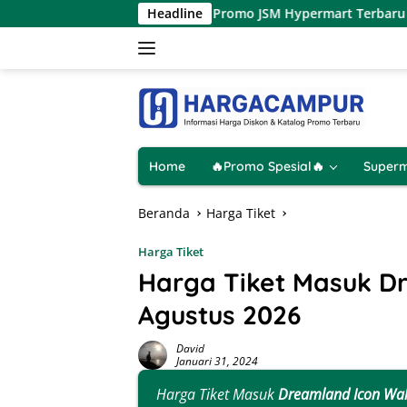
Langsung
Katalog Promo JSM Hypermart Terbaru 7 – 9 Agustus 20
Headline
ke
konten
Home
🔥Promo Spesial🔥
Superm
Beranda
Harga Tiket
Harga Tiket
Harga Tiket Masuk D
Agustus 2026
David
Januari 31, 2024
Harga Tiket Masuk
Dreamland Icon Wa