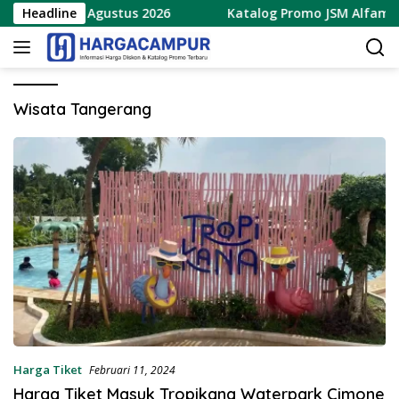
Langsung
aru 7 – 9 Agustus 2026
Headline
Katalog Promo JSM Alfamart Te
ke
konten
Wisata Tangerang
Harga Tiket
Februari 11, 2024
Harga Tiket Masuk Tropikana Waterpark Cimone