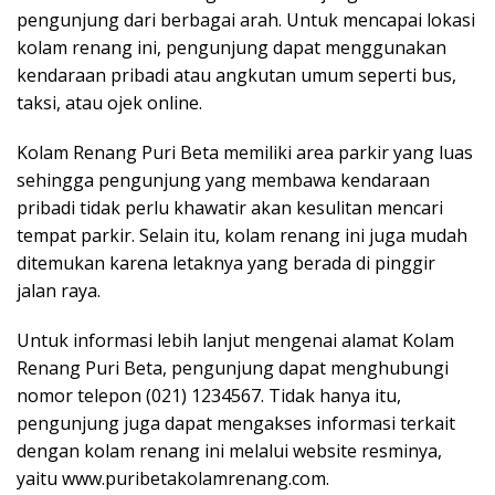
pengunjung dari berbagai arah. Untuk mencapai lokasi
kolam renang ini, pengunjung dapat menggunakan
kendaraan pribadi atau angkutan umum seperti bus,
taksi, atau ojek online.
Kolam Renang Puri Beta memiliki area parkir yang luas
sehingga pengunjung yang membawa kendaraan
pribadi tidak perlu khawatir akan kesulitan mencari
tempat parkir. Selain itu, kolam renang ini juga mudah
ditemukan karena letaknya yang berada di pinggir
jalan raya.
Untuk informasi lebih lanjut mengenai alamat Kolam
Renang Puri Beta, pengunjung dapat menghubungi
nomor telepon (021) 1234567. Tidak hanya itu,
pengunjung juga dapat mengakses informasi terkait
dengan kolam renang ini melalui website resminya,
yaitu www.puribetakolamrenang.com.