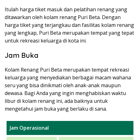
Itulah harga tiket masuk dan pelatihan renang yang
ditawarkan oleh kolam renang Puri Beta. Dengan
harga tiket yang terjangkau dan fasilitas kolam renang
yang lengkap, Puri Beta merupakan tempat yang tepat
untuk rekreasi keluarga di kota ini.
Jam Buka
Kolam Renang Puri Beta merupakan tempat rekreasi
keluarga yang menyediakan berbagai macam wahana
seru yang bisa dinikmati oleh anak-anak maupun
dewasa. Bagi Anda yang ingin menghabiskan waktu
libur di kolam renang ini, ada baiknya untuk
mengetahui jam buka yang berlaku di sana.
Jam Operasional