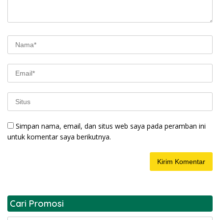
Simpan nama, email, dan situs web saya pada peramban ini
untuk komentar saya berikutnya.
Cari Promosi