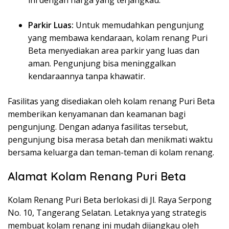
Parkir Luas:
Untuk memudahkan pengunjung
yang membawa kendaraan, kolam renang Puri
Beta menyediakan area parkir yang luas dan
aman. Pengunjung bisa meninggalkan
kendaraannya tanpa khawatir.
Fasilitas yang disediakan oleh kolam renang Puri Beta
memberikan kenyamanan dan keamanan bagi
pengunjung. Dengan adanya fasilitas tersebut,
pengunjung bisa merasa betah dan menikmati waktu
bersama keluarga dan teman-teman di kolam renang.
Alamat Kolam Renang Puri Beta
Kolam Renang Puri Beta berlokasi di Jl. Raya Serpong
No. 10, Tangerang Selatan. Letaknya yang strategis
membuat kolam renang ini mudah dijangkau oleh