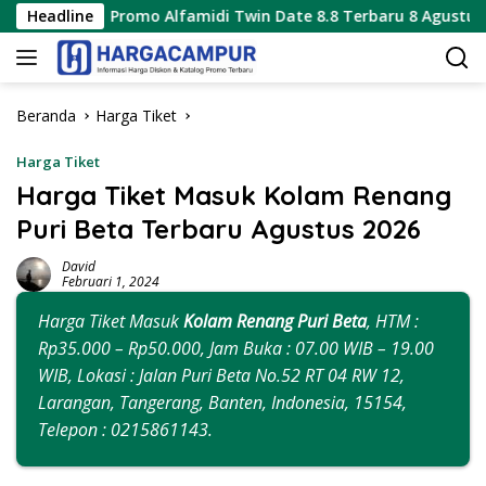
Langsung
romo Alfamidi Twin Date 8.8 Terbaru 8 Agustus 2026 Hanya 1 Ha
Headline
ke
konten
Beranda
Harga Tiket
Harga Tiket
Harga Tiket Masuk Kolam Renang
Puri Beta Terbaru Agustus 2026
David
Februari 1, 2024
Harga Tiket Masuk
Kolam Renang Puri Beta
, HTM :
Rp35.000 – Rp50.000, Jam Buka : 07.00 WIB – 19.00
WIB, Lokasi : Jalan Puri Beta No.52 RT 04 RW 12,
Larangan, Tangerang, Banten, Indonesia, 15154,
Telepon : 0215861143.