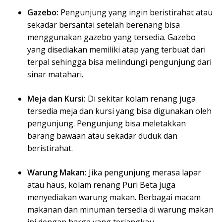
Gazebo:
Pengunjung yang ingin beristirahat atau
sekadar bersantai setelah berenang bisa
menggunakan gazebo yang tersedia. Gazebo
yang disediakan memiliki atap yang terbuat dari
terpal sehingga bisa melindungi pengunjung dari
sinar matahari.
Meja dan Kursi:
Di sekitar kolam renang juga
tersedia meja dan kursi yang bisa digunakan oleh
pengunjung. Pengunjung bisa meletakkan
barang bawaan atau sekadar duduk dan
beristirahat.
Warung Makan:
Jika pengunjung merasa lapar
atau haus, kolam renang Puri Beta juga
menyediakan warung makan. Berbagai macam
makanan dan minuman tersedia di warung makan
ini dengan harga yang terjangkau.