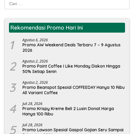
Cari
untuk:
Rekomendasi Promo Hari Ini
1
Agustus 6, 2026
Promo AW Weekend Deals Terbaru 7 – 9 Agustus
2026
2
Agustus 2, 2026
Promo Point Coffee I Like Monday Diskon Hingga
50% Setiap Senin
3
Agustus 2, 2026
Promo Beanspot Spesial COFFEEDAY Hanya 10 Ribu
All Variant Coffee
4
Juli 28, 2026
Promo Krispy Kreme Beli 2 Lusin Donat Harga
Hanya 100 Ribu
5
Juli 28, 2026
Promo Lawson Spesial Gaspol Gajian Seru Sampai