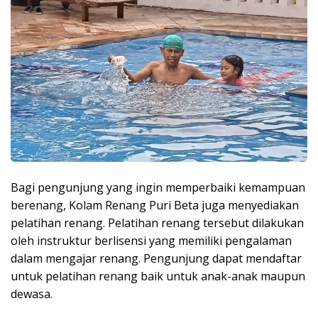
Bagi pengunjung yang ingin memperbaiki kemampuan
berenang, Kolam Renang Puri Beta juga menyediakan
pelatihan renang. Pelatihan renang tersebut dilakukan
oleh instruktur berlisensi yang memiliki pengalaman
dalam mengajar renang. Pengunjung dapat mendaftar
untuk pelatihan renang baik untuk anak-anak maupun
dewasa.