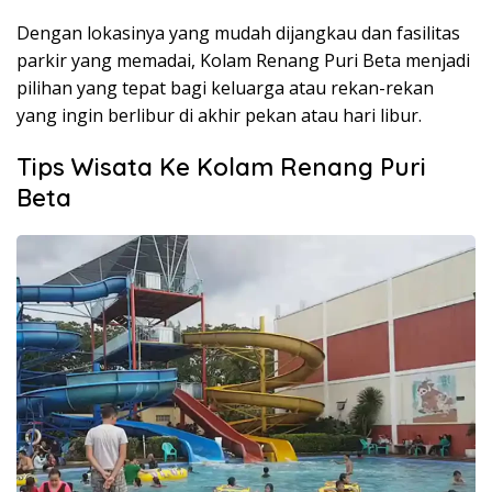
Dengan lokasinya yang mudah dijangkau dan fasilitas
parkir yang memadai, Kolam Renang Puri Beta menjadi
pilihan yang tepat bagi keluarga atau rekan-rekan
yang ingin berlibur di akhir pekan atau hari libur.
Tips Wisata Ke Kolam Renang Puri
Beta