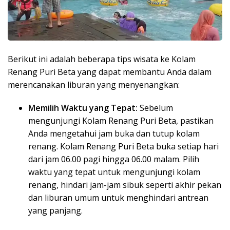
Berikut ini adalah beberapa tips wisata ke Kolam
Renang Puri Beta yang dapat membantu Anda dalam
merencanakan liburan yang menyenangkan:
Memilih Waktu yang Tepat:
Sebelum
mengunjungi Kolam Renang Puri Beta, pastikan
Anda mengetahui jam buka dan tutup kolam
renang. Kolam Renang Puri Beta buka setiap hari
dari jam 06.00 pagi hingga 06.00 malam. Pilih
waktu yang tepat untuk mengunjungi kolam
renang, hindari jam-jam sibuk seperti akhir pekan
dan liburan umum untuk menghindari antrean
yang panjang.