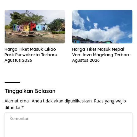
Harga Tiket Masuk Cikao
Harga Tiket Masuk Nepal
Park Purwakarta Terbaru
Van Java Magelang Terbaru
Agustus 2026
Agustus 2026
Tinggalkan Balasan
Alamat email Anda tidak akan dipublikasikan.
Ruas yang wajib
ditandai
*