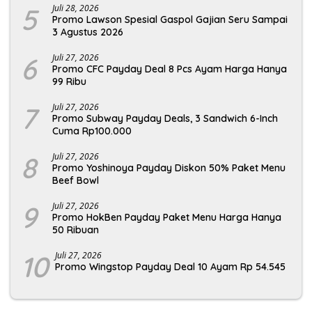
5
Juli 28, 2026
Promo Lawson Spesial Gaspol Gajian Seru Sampai
3 Agustus 2026
6
Juli 27, 2026
Promo CFC Payday Deal 8 Pcs Ayam Harga Hanya
99 Ribu
7
Juli 27, 2026
Promo Subway Payday Deals, 3 Sandwich 6-Inch
Cuma Rp100.000
8
Juli 27, 2026
Promo Yoshinoya Payday Diskon 50% Paket Menu
Beef Bowl
9
Juli 27, 2026
Promo HokBen Payday Paket Menu Harga Hanya
50 Ribuan
10
Juli 27, 2026
Promo Wingstop Payday Deal 10 Ayam Rp 54.545