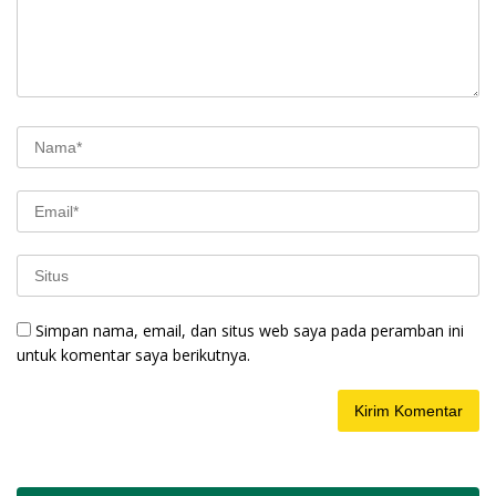
Simpan nama, email, dan situs web saya pada peramban ini
untuk komentar saya berikutnya.