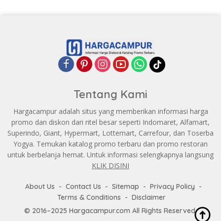
Tentang Kami
Hargacampur adalah situs yang memberikan informasi harga
promo dan diskon dari ritel besar seperti Indomaret, Alfamart,
Superindo, Giant, Hypermart, Lottemart, Carrefour, dan Toserba
Yogya. Temukan katalog promo terbaru dan promo restoran
untuk berbelanja hemat. Untuk informasi selengkapnya langsung
KLIK DISINI
About Us
Contact Us
Sitemap
Privacy Policy
Terms & Conditions
Disclaimer
© 2016–2025 Hargacampur.com All Rights Reserved.