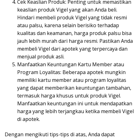
Cek Keaslian Produk: Penting untuk memastikan
keaslian produk Vigel yang akan Anda beli.
Hindari membeli produk Vigel yang tidak resmi
atau palsu, karena selain berisiko terhadap
kualitas dan keamanan, harga produk palsu bisa
jauh lebih murah dari harga resmi. Pastikan Anda
membeli Vigel dari apotek yang terpercaya dan
menjual produk asli.
Manfaatkan Keuntungan Kartu Member atau
Program Loyalitas: Beberapa apotek mungkin
memiliki kartu member atau program loyalitas
yang dapat memberikan keuntungan tambahan,
termasuk harga khusus untuk produk Vigel.
Manfaatkan keuntungan ini untuk mendapatkan
harga yang lebih terjangkau ketika membeli Vigel
di apotek.
Dengan mengikuti tips-tips di atas, Anda dapat