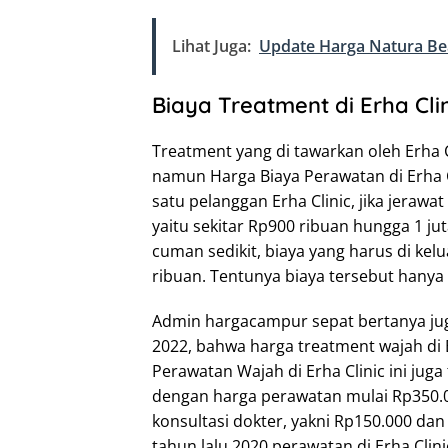
Lihat Juga:
Update Harga Natura Bea
Biaya Treatment di Erha Clin
Treatment yang di tawarkan oleh Erha
namun Harga Biaya Perawatan di Erha Cl
satu pelanggan Erha Clinic, jika jeraw
yaitu sekitar Rp900 ribuan hungga 1 jut
cuman sedikit, biaya yang harus di kel
ribuan. Tentunya biaya tersebut hanya
Admin hargacampur sepat bertanya ju
2022, bahwa harga treatment wajah di 
Perawatan Wajah di Erha Clinic ini jug
dengan harga perawatan mulai Rp350.00
konsultasi dokter, yakni Rp150.000 da
tahun lalu 2020 perawatan di Erha Clin