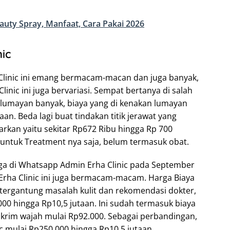
uty Spray, Manfaat, Cara Pakai 2026
ic
 Clinic ini emang bermacam-macan dan juga banyak,
inic ini juga bervariasi. Sempat bertanya di salah
at lumayan banyak, biaya yang di kenakan lumayan
aan. Beda lagi buat tindakan titik jerawat yang
uarkan yaitu sekitar Rp672 Ribu hingga Rp 700
 untuk Treatment nya saja, belum termasuk obat.
ga di Whatsapp Admin Erha Clinic pada September
Erha Clinic ini juga bermacam-macam. Harga Biaya
a tergantung masalah kulit dan rekomendasi dokter,
0 hingga Rp10,5 jutaan. Ini sudah termasuk biaya
n krim wajah mulai Rp92.000. Sebagai perbandingan,
ic mulai Rp250.000 hingga Rp10,5 jutaan.