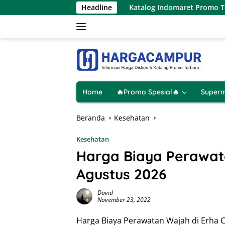
Langsung
 Agustus 2026
Katalog Indomaret Promo Terbaru 6 – 12 
Headline
ke
konten
Home
🔥Promo Spesial🔥
Superm
Beranda
Kesehatan
Kesehatan
Harga Biaya Perawata
Agustus 2026
David
November 23, 2022
Harga Biaya Perawatan Wajah di Erha Cli