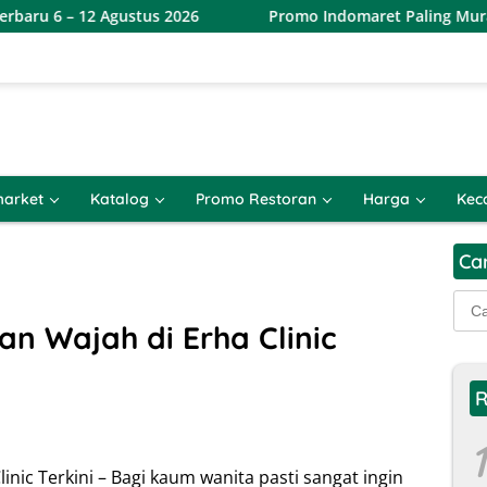
Agustus 2026
Promo Indomaret Paling Murah Terbaru 6 –
arket
Katalog
Promo Restoran
Harga
Kec
Ca
Cari
untu
n Wajah di Erha Clinic
R
1
nic Terkini – Bagi kaum wanita pasti sangat ingin